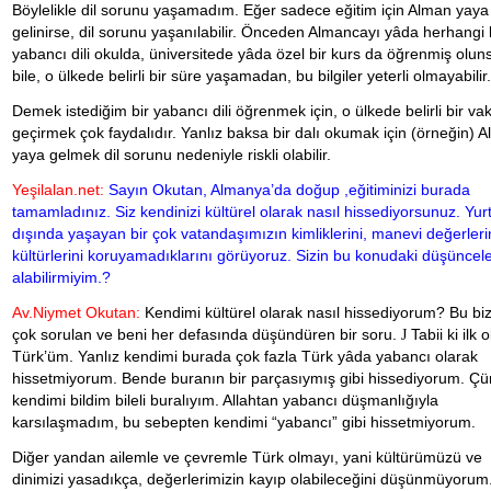
Böylelikle dil sorunu
yaşamadım. Eğer sadece eğitim için Alman yaya
gelinirse, dil sorunu yaşanılabilir. Önceden Almancayı yâda herhangi 
yabancı dili okulda, üniversitede yâda özel bir kurs da öğrenmiş olun
bile, o ülkede belirli bir süre yaşamadan, bu bilgiler yeterli olmayabilir.
Demek istediğim bir yabancı dili öğrenmek için, o ülkede belirli bir vak
geçirmek çok faydalıdır. Yanlız baksa bir dalı okumak için (örneğin) 
yaya gelmek dil sorunu nedeniyle riskli olabilir.
Yeşilalan.net:
Sayın Okutan, Almanya’da doğup ,eğitiminizi burada
tamamladınız. Siz kendinizi kültürel olarak nasıl hissediyorsunuz. Yur
dışında yaşayan bir çok vatandaşımızın kimliklerini, manevi değerleri
kültürlerini koruyamadıklarını görüyoruz. Sizin bu konudaki düşünceler
alabilirmiyim.?
Av.Niymet Okutan:
Kendimi kültürel olarak nasıl hissediyorum? Bu bi
çok sorulan ve beni her defasında düşündüren bir soru.
J
Tabii ki ilk 
Türk’üm. Yanlız kendimi burada çok fazla Türk yâda yabancı olarak
hissetmiyorum. Bende buranın bir parçasıymış gibi hissediyorum. Ç
kendimi bildim bileli buralıyım. Allahtan yabancı düşmanlığıyla
karsılaşmadım, bu sebepten kendimi “yabancı” gibi hissetmiyorum.
Diğer yandan ailemle ve çevremle Türk olmayı, yani kültürümüzü ve
dinimizi yasadıkça, değerlerimizin kayıp olabileceğini düşünmüyorum