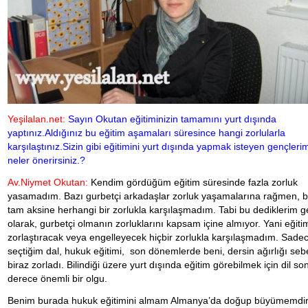
Yeşilalan.net:
Sayın Okutan eğitiminizin tamamını yurt dışında
yaptınız.Aldığınız bu eğitim aşamaları süresince hangi zorlularla
karşılaştınız.Sizin gibi eğitimini yurt dışında yapmak isteyen gençleri
neler önerirsiniz.?
Av.Niymet Okutan:
Kendim gördüğüm eğitim süresinde fazla zorluk
yasamadım. Bazı gurbetçi arkadaşlar zorluk yaşamalarına rağmen, 
tam aksine herhangi bir zorlukla karşılaşmadım. Tabi bu dediklerim g
olarak, gurbetçi olmanın zorluklarını kapsam içine almıyor. Yani eğiti
zorlaştıracak veya engelleyecek hiçbir zorlukla karşılaşmadım. Sade
seçtiğim dal, hukuk eğitimi,
son dönemlerde beni, dersin ağırlığı seb
biraz zorladı. Bilindiği üzere yurt dışında eğitim görebilmek için dil so
derece önemli bir olgu.
Benim burada hukuk eğitimini almam Almanya’da doğup büyümemdir