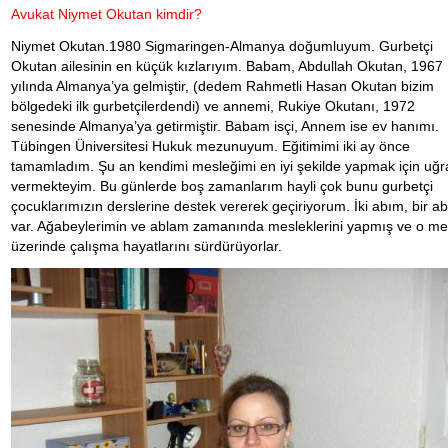
Avukat Niymet Okutan kimdir?
Niymet Okutan.1980 Sigmaringen-Almanya doğumluyum. Gurbetçi
Okutan ailesinin en küçük kızlarıyım. Babam, Abdullah Okutan, 1967
yılında Almanya’ya gelmiştir, (dedem Rahmetli Hasan Okutan bizim
bölgedeki ilk gurbetçilerdendi) ve annemi, Rukiye Okutanı, 1972
senesinde Almanya’ya getirmiştir. Babam isçi, Annem ise ev hanımı.
Tübingen Üniversitesi Hukuk mezunuyum. Eğitimimi iki ay önce
tamamladım. Şu an kendimi mesleğimi en iyi şekilde yapmak için uğr
vermekteyim. Bu günlerde boş zamanlarım hayli çok bunu gurbetçi
çocuklarımızın derslerine destek vererek geçiriyorum. İki abım, bir a
var. Ağabeylerimin ve ablam zamanında mesleklerini yapmış ve o me
üzerinde çalışma hayatlarını sürdürüyorlar.