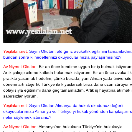
Yeşilalan.net:
Sayın Okutan, aldığınız avukatlık eğitimini tamamladını
bundan sonra ki hedeflerinizi okuyucularımızla paylaşırmısınız?
Av.Niymet Okutan:
Bir an önce kendime uygun bir iş bulmak istiyorum
Artik çalışıp aileme katkıda bulunmak istiyorum. Bir an önce avukatlık 
pratikte yasamak hedefim, çünkü burada, yani Alman yada üniversite
dönemi artı stajerlik Türkiye ile kıyaslarsak biraz daha uzun sürüyor 
dolayısıyla eğitimimi daha geç tamamladım. Artik iş hayatına atılmak 
sabırsızlanıyorum.
Yeşilalan.net:
Sayın Okutan Almanya da hukuk okudunuz.değerli
okuyucularımıza Almanya ve Türkiye yi hukuk yönünden karşılaştırır
neler söylemek istersiniz?
Av.Niymet Okutan:
Almanya’nın hukukunu Türkiye’nin hukukuyla