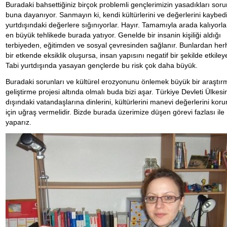
Buradaki bahsettiğiniz birçok problemli gençlerimizin yasadıkları sor
buna dayanıyor. Sanmayın ki, kendi kültürlerini ve değerlerini kaybed
yurtdışındaki değerlere sığınıyorlar. Hayır. Tamamıyla arada kalıyorlar
en büyük tehlikede burada yatıyor. Genelde bir insanin kişiliği aldığı
terbiyeden, eğitimden ve sosyal çevresinden sağlanır. Bunlardan her
bir etkende eksiklik oluşursa, insan yapısını negatif bir şekilde etkileyeb
Tabi yurtdışında yasayan gençlerde bu risk çok daha büyük.
Buradaki sorunları ve kültürel erozyonunu önlemek büyük bir araştır
geliştirme projesi altında olmalı buda bizi aşar. Türkiye Devleti Ülkesi
dışındaki vatandaşlarına dinlerini, kültürlerini manevi değerlerini kor
için uğraş vermelidir. Bizde burada üzerimize düşen görevi fazlası ile
yaparız.