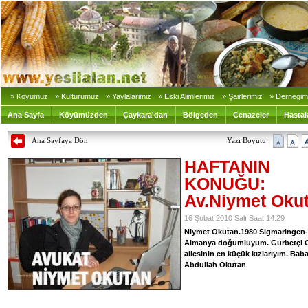
» Köyümüz
» Kültürümüz
» Yaylalarimiz
» Eski Alimlerimiz
» Şairlerimiz
» Dernegim
Ana Sayfa
Köyümüzden
Çaykara'dan
Bölgeden
Cenazeler
Hastal
Ana Sayfaya Dön
Yazı Boyutu :
HAFTANIN
KONUĞU:
Av.Niymet Oku
16 Şubat 2010 Salı Saat 14:29
Niymet Okutan.1980 Sigmaringen-
Almanya doğumluyum. Gurbetçi 
ailesinin en küçük kızlarıyım. Bab
Abdullah Okutan