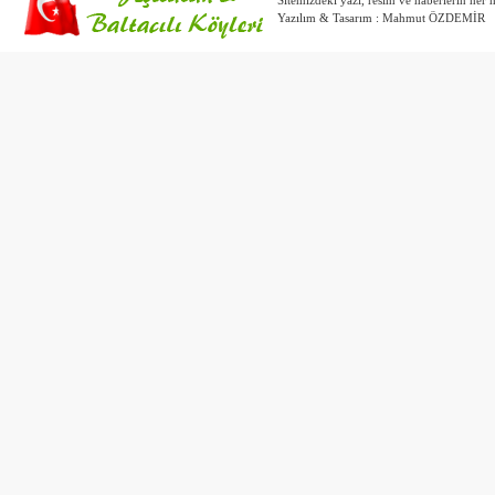
Sitemizdeki yazı, resim ve haberlerin her h
ayriyeten teşekkürler.
Yazılım & Tasarım :
Mahmut ÖZDEMİR
Röportaj:
Kemal Çuman/ yesilalan.net
e-posta:
bilgi6161@gmail.com
Bu haber toplam
29868
defa 
Paylaş :
Yorum Ekle
Yazdır
Yukarı
bilgi
mustafa k
ben avrupada görevli din görevlisiyim.avukat kardeşimizin meail adresini
alabilirmiyim.
21 Nisan 2010 Çarşamba Saat
CANDAN TEBRIKLER........?
YUSUF 
(Özet ) Niymet seni candan tebrik ediyorum (ULU ALLAH ŞANSINI BAHDINI A
EDSIN.)
02 Mart 2010 Salı Saat