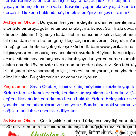
hemşerilerimizi sitemizde buluşturmayı amaç edindik. Yurt dışında
yaşayan hemşerilerimizin vatan hasretini yoğun olarak yaşadıkları bir
gerçektir. Bu konu hakkında söylemek istediğiniz bir şeyler varmı?
Av.Niymet Okutan:
Dünyanın her yerine dağılmış olan hemşerilerimiz
sitenizde bir araya getirme amacına ulaştınız bence. Son hızla deva
etmenizi dilerim ;). Şimdiye kadar bütün hemşerimiz siteyi keşfetmed
bile, bundan sonra bunun gerçekleşeceğini inanıyorum. Sağ olun Var
Emeği gecen herkese çok çok teşekkürler. Babam
www.yesilalan.net
bilgisayarlarımızın açılış sayfası olarak ayarladı. Böylece hangi bilgis
açsak, sitenin sayfası baş sayfa olarak yayınlanıyor ve nerde olursak
olalım anında köyümüzde olanlardan haberdar oluyoruz. Ben tabi kö
izin dışında hiç yasamadığım için, herkesi tanımıyorum, ama yinede 
güzel bir site. Bu çalışmaların devamını diliyorum
.
Yeşilalan.net:
Sayın Okutan, ikinci yurt dışı söyleşimizi sizlerle yaptık.
Sizleri sitemize konuk ederek, kendinizi hemşerilerimize tanıttınız. Ço
değerli fikirlerinden yararlanma fırsatı bulduk. Sizlere Holaysalılar ve 
yönetimi adına şükranlarımızı sunuyoruz. Bundan sonraki yaşamınız
sağlık, mutluluk ve esenlikler diliyorum.
Av.Niymet Okutan:
Çok teşekkür ederim. Türkçemin zayıflığından dol
özür diliyorum ama bu kusurumu da inşallah bağışlarsınız. Yurtdışın
Künye
.
Reklam
.
İletişim
.
RSS
Copyright
olmamıza rağmen bizlere de burada “konuşma” imkânı verdiğiniz için