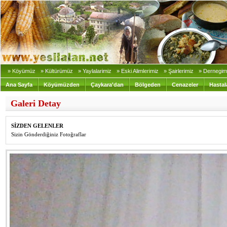
» Köyümüz
» Kültürümüz
» Yaylalarimiz
» Eski Alimlerimiz
» Şairlerimiz
» Dernegim
Ana Sayfa
Köyümüzden
Çaykara'dan
Bölgeden
Cenazeler
Hastal
Galeri Detay
SİZDEN GELENLER
Sizin Gönderdiğiniz Fotoğraflar