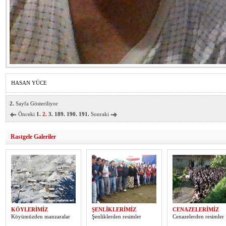
HASAN YÜCE
2.
Sayfa Gösteriliyor
Önceki
1.
2.
3.
189.
190.
191.
Sonraki
Rastgele Galeriler
KÖYLERİMİZ
ŞENLİKLERİMİZ
CENAZELERİMİZ
Köyümüzden manzaralar
Şenliklerden resimler
Cenazelerden resimler