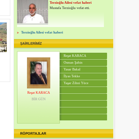
Terzioğlu Ailesi vefat haberi
Mustafa Terzioğlu vefat etti.
Terzioğlu Ailesi vefat haberi
ŞAİRLERİMİZ
Reşat KARACA
Osman Şahin
Yasar Bakal
İlyas Tekke
Yaşar Zihni Yüce
Reşat KARACA
BİR GÜN
RÖPORTAJLAR