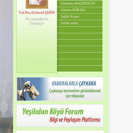
Celalettin AKÇADOĞAN
Alaettin KÖKSAL
Yrd.Doç.Dr.İsmail ŞAHİN
Sağlık Köşesi
Ne yapacağız bu
Sizden gelen
Türklüğü?