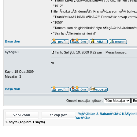
- "Titanik kaÃ§ yÃ½lÃ½nda battÃ½ ? Ãngiliz hemen ceva
- "1912"
Hitler Ãngilizi gÃ¶ndermiÃ¾, FransÃ½za sormuÃ¾ bu kez
- "Titanik'te kaÃ§ kiÃ¾i Ã¶ldÃ¼?" FransÃ½z cevap verm
- "1050"
- "Tamam, sen de gidebilirsin" diye Ã¶zgÃ¼r bÃ½rakm
- "Say lan Ã¶lenlerin isimlerini!"
Başa dön
aysegl61
Tarih: Sal Şub 10, 2009 8:22 pm
Mesaj konusu:
:d
Kayıt: 18 Oca 2009
Mesajlar: 3
Başa dön
Önceki mesajları göster:
YeÃ¾ilalan & BaltacÃ½lÃ½ KÃ¶yleri
YazÃ½lar
1
. sayfa (Toplam
1
sayfa)