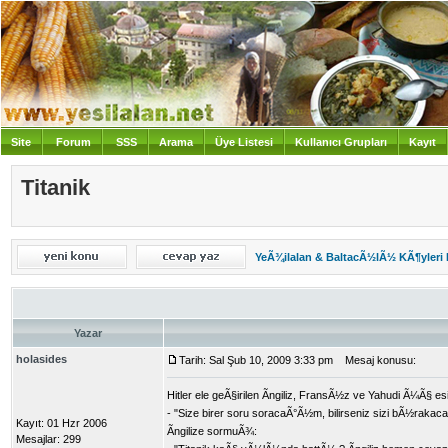
Site
Forum
SSS
Arama
Üye Listesi
Kullanıcı Grupları
Kayıt
Giriş
Titanik
YeÃ¾ilalan & BaltacÃ½lÃ½ KÃ¶yleri
Yazar
holasides
Tarih: Sal Şub 10, 2009 3:33 pm
Mesaj konusu:
Hitler ele geÃ§irilen Ãngiliz, FransÃ½z ve Yahudi Ã¼Ã§ 
- "Size birer soru soracaÃ°Ã½m, bilirseniz sizi bÃ½rak
Kayıt: 01 Hzr 2006
Ãngilize sormuÃ¾:
Mesajlar: 299