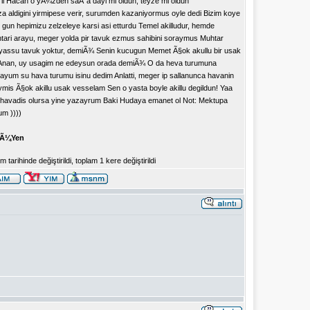
°il Hacan o yÃ¼zden saÃ°a dayi mi oldun, teyze mi oldun
aldigini yirmipese verir, surumden kazaniyormus oyle dedi Bizim koye
 gun hepimizu zelzeleye karsi asi etturdu Temel akilludur, hemde
htari arayu, meger yolda pir tavuk ezmus sahibini soraymus Muhtar
 yassu tavuk yoktur, demiÃ¾ Senin kucugun Memet Ã§ok akullu bir usak
uriy Anan, uy usagim ne edeysun orada demiÃ¾ O da heva turumuna
m su hava turumu isinu dedim Anlatti, meger ip sallanunca havanin
ymis Ã§ok akillu usak vesselam Sen o yasta boyle akillu degildun! Yaa
i havadis olursa yine yazayrum Baki Hudaya emanet ol Not: Mektupa
m ))))
Ã¼Yen
rihinde değiştirildi, toplam 1 kere değiştirildi