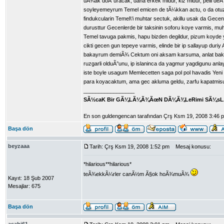
uÃ¾ak doÃ°uracak, daha erkek midur, kiz midur, pelli deÃ
soyleyemeyrum Temel emicen de tÃ¼kkan actu, o da otuza 
findukcularin Temel\'i muhtar sectuk, akillu usak da Gecen
durusttur Gecenlerde bir taksinin soforu koye varmis, mu
Temel tavuga pakmis, hapu bizden degildur, pizum koyde
cikti gecen gun tepeye varmis, elinde bir ip sallayup d
bakayrum demiÃ¾ Cektum oni aksam karsuma, anlat bakayu
ruzgarli olduÃ°unu, ip islaninca da yagmur yagdigunu anla
iste boyle usagum Memlecetten saga pol pol havadis Yen
para koyacaktum, ama gec akluma geldu, zarfu kapatmisu
_________________
SÃ½caK Bir GÃ¼LÃ¼Ã¾ÃœN DÃ¼Ã¾LeRimi SÃ¼sL
En son guldengencan tarafından Çrş Ksm 19, 2008 3:46 pm ta
Başa dön
beyzaaa
Tarih: Çrş Ksm 19, 2008 1:52 pm
Mesaj konusu:
*hilarious**hilarious*
teÃ¾ekkÃ¼rler canÃ½m Ã§ok hoÃ¾muÃ¾
Kayıt: 18 Şub 2007
Mesajlar: 675
Başa dön