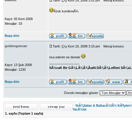
asabi61
Tarih: Çrş Ksm 19, 2008 3:01 pm
Mesaj konusu:
Ã‡ok komikmiÃ¾
Kayıt: 05 Ksm 2008
Mesajlar: 33
Başa dön
guldengencan
Tarih: Çrş Ksm 19, 2008 3:15 pm
Mesaj konusu:
rica ederim ne demek
_________________
Kayıt: 13 Şub 2008
SÃ½caK Bir GÃ¼LÃ¼Ã¾ÃœN DÃ¼Ã¾LeRimi SÃ¼sL
Mesajlar: 1230
Başa dön
Önceki mesajları göster:
YeÃ¾ilalan & BaltacÃ½lÃ½ KÃ¶yleri
YazÃ½lar
1
. sayfa (Toplam
1
sayfa)