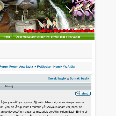
Profil
Özel mesajlarınızı kontrol etmek için giriş yapın
 Forum Forum Ana Sayfa
->
FÃ½kralar - Komik YazÃ½lar
Önceki başlık
::
Sonraki başlık
Mesaj
ubu Ã§ok yavaÃ¾ yazayrum, Ã§unkim bilirum ki, cabuk okuyamazsun
um, yeni pir iÃ¾ puldum Emrimde yÃ¼zeyakin adam var, hepsi de
san soyleyeceÃ°um patlama, mezarluk pekÃ§isi oldum Bacin Emine bir