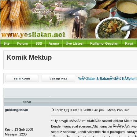
Site
Forum
SSS
Arama
Üye Listesi
Kullanıcı Grupları
Kayıt
Giriş
Komik Mektup
YeÃ¾ilalan & BaltacÃ½lÃ½ KÃ¶yleri
Yazar
guldengencan
Tarih: Çrş Ksm 19, 2008 1:48 pm
Mesaj konusu:
**Uy sevgili uÃ¾aÃ°um! Allah’Ã½n selami tabiidur Mekt
Benden yana sual edersen, Allah uma pin Ã¾Ã¼kÃ¼r iyiy
Kayıt: 13 Şub 2008
sessuz sedasuz, kendi hallerinde Ne is puldugumu soray
Mesajlar: 1230