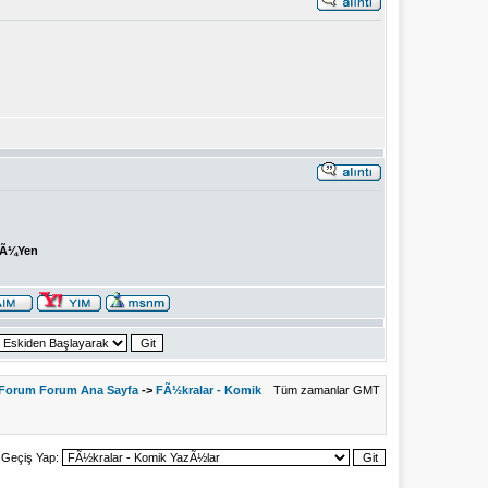
Ã¼Yen
 Forum Forum Ana Sayfa
->
FÃ½kralar - Komik
Tüm zamanlar GMT
Geçiş Yap: