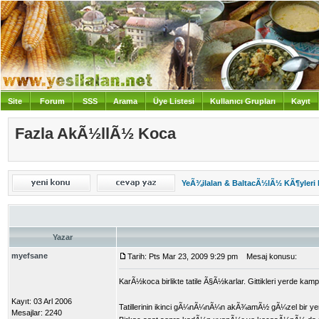
Site
Forum
SSS
Arama
Üye Listesi
Kullanıcı Grupları
Kayıt
Giriş
Fazla AkÃ½llÃ½ Koca
YeÃ¾ilalan & BaltacÃ½lÃ½ KÃ¶yleri
Yazar
myefsane
Tarih: Pts Mar 23, 2009 9:29 pm
Mesaj konusu:
KarÃ½koca birlikte tatile Ã§Ã½karlar. Gittikleri yerde kamp
Kayıt: 03 Arl 2006
Tatillerinin ikinci gÃ¼nÃ¼nÃ¼n akÃ¾amÃ½ gÃ¼zel bir yem
Mesajlar: 2240