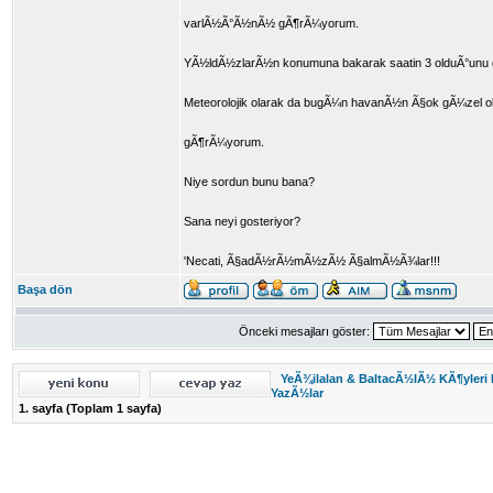
varlÃ½Ã°Ã½nÃ½ gÃ¶rÃ¼yorum.
YÃ½ldÃ½zlarÃ½n konumuna bakarak saatin 3 olduÃ°unu
Meteorolojik olarak da bugÃ¼n havanÃ½n Ã§ok gÃ¼zel
gÃ¶rÃ¼yorum.
Niye sordun bunu bana?
Sana neyi gosteriyor?
'Necati, Ã§adÃ½rÃ½mÃ½zÃ½ Ã§almÃ½Ã¾lar!!!
Başa dön
Önceki mesajları göster:
YeÃ¾ilalan & BaltacÃ½lÃ½ KÃ¶yleri
YazÃ½lar
1
. sayfa (Toplam
1
sayfa)