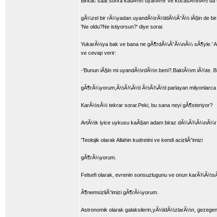
Birkac saat sonra kadÃ½n uyanÃ½r ve kocasÃ½nÃ½ da 
gÃ¼zel bir rÃ¼yadan uyandÃ½rÃ½ldÃ½Ã°Ã½ iÃ§in de b
'Ne oldu?Ne istiyorsun?' diye sorar.
YukarÃ½ya bak ve bana ne gÃ¶rdÃ¼Ã°Ã¼nÃ¼ sÃ¶yle.'
ve cevap verir:
-'Bunun iÃ§in mi uyandÃ½rdÃ½n beni?.BaktÃ½m iÃ¾te.
gÃ¶rÃ¼yorum,Ã½Ã¾Ã½l Ã½Ã¾Ã½l parlayan milyonlarca
KarÃ½sÃ½ tekrar sorar.Peki, bu sana neyi gÃ¶steriyor?
ArtÃ½k iyice uykusu kaÃ§an adam biraz dÃ¼Ã¾Ã¼nÃ¼r v
'Teolojik olarak Allahin kudretini ve kendi acizliÃ°imizi
gÃ¶rÃ¼yorum.
Felsefi olarak, evrenin sonsuzlugunu ve onun karÃ¾Ã½
Ã¶nemsizliÃ°imizi gÃ¶rÃ¼yorum.
Astronomik olarak galaksilerin,yÃ½ldÃ½zlarÃ½n, gezegen