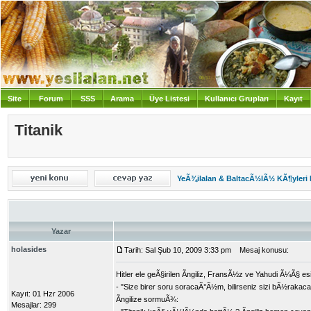
Site
Forum
SSS
Arama
Üye Listesi
Kullanıcı Grupları
Kayıt
Giriş
Titanik
YeÃ¾ilalan & BaltacÃ½lÃ½ KÃ¶yleri
Yazar
holasides
Tarih: Sal Şub 10, 2009 3:33 pm
Mesaj konusu:
Hitler ele geÃ§irilen Ãngiliz, FransÃ½z ve Yahudi Ã¼Ã§ 
- "Size birer soru soracaÃ°Ã½m, bilirseniz sizi bÃ½rak
Kayıt: 01 Hzr 2006
Ãngilize sormuÃ¾:
Mesajlar: 299