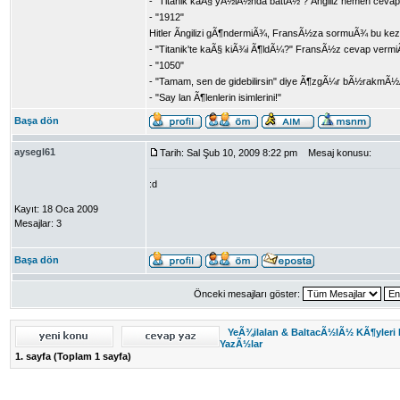
- "Titanik kaÃ§ yÃ½lÃ½nda battÃ½ ? Ãngiliz hemen ceva
- "1912"
Hitler Ãngilizi gÃ¶ndermiÃ¾, FransÃ½za sormuÃ¾ bu kez
- "Titanik'te kaÃ§ kiÃ¾i Ã¶ldÃ¼?" FransÃ½z cevap verm
- "1050"
- "Tamam, sen de gidebilirsin" diye Ã¶zgÃ¼r bÃ½rakm
- "Say lan Ã¶lenlerin isimlerini!"
Başa dön
aysegl61
Tarih: Sal Şub 10, 2009 8:22 pm
Mesaj konusu:
:d
Kayıt: 18 Oca 2009
Mesajlar: 3
Başa dön
Önceki mesajları göster:
YeÃ¾ilalan & BaltacÃ½lÃ½ KÃ¶yleri
YazÃ½lar
1
. sayfa (Toplam
1
sayfa)