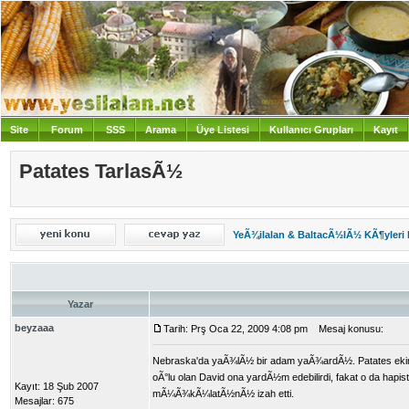
Site
Forum
SSS
Arama
Üye Listesi
Kullanıcı Grupları
Kayıt
Giriş
Patates TarlasÃ½
YeÃ¾ilalan & BaltacÃ½lÃ½ KÃ¶yleri
Yazar
beyzaaa
Tarih: Prş Oca 22, 2009 4:08 pm
Mesaj konusu:
Nebraska'da yaÃ¾lÃ½ bir adam yaÃ¾ardÃ½. Patates ekimi i
oÃ°lu olan David ona yardÃ½m edebilirdi, fakat o da hap
Kayıt: 18 Şub 2007
mÃ¼Ã¾kÃ¼latÃ½nÃ½ izah etti.
Mesajlar: 675