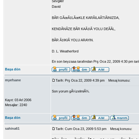
Sevgiler
David
BÃR GÃœÃ‡LÃœKLE KARÃILAÃTIÃINIZDA,
KENDÃNÃZE BÃR KAÃ‡IÃ YOLU DEÃÃL,
BÃR Ã‡IKIÃ YOLU ARAYIN.
D. L. Weatherford
En son beyzaaa tarafından Prş Oca 22, 2009 4:30 pm tarihind
Başa dön
myefsane
Tarih: Prş Oca 22, 2009 4:39 pm
Mesaj konusu:
Son yorum gÃ¼zelmiÃ¾.
Kayıt: 03 Arl 2006
Mesajlar: 2240
Başa dön
sahina61
Tarih: Cum Oca 23, 2009 5:53 pm
Mesaj konusu: