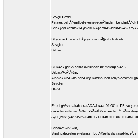
Sevgili David,
Patates bahÃ§emi belleyemeyeceÃ°imden, kendimi Ã§ok 
BahÃ§eyi kazmak iÃ§in oldukÃ§a yaÃ¾lanmÃ½Ã¾ sayÃ½l
Biliyorum ki sen bahÃ§eyi benim iÃ§in hallederdin.
Sevgiler
Baban
Bir kaÃ§ gÃ¼n sonra oÃ°lundan bir mektup aldÃ½.
BabacÃ½Ã°Ã½m,
Allah aÃ¾kÃ½na bahÃ§eyi kazma, ben oraya cesetler
Sevgiler
David
Ertesi gÃ¼n sabaha karÃ¾Ã½ saat 04:00' de FBI ve yerel
cesede rastlamadÃ½lar. YaÃ¾lÃ½ adamdan Ã¶zÃ¼r dileyere
Ayni gÃ¼n yaÃ¾lÃ½ adam oÃ°lundan bir mektup daha al
BabacÃ½Ã°Ã½m,
Simdi patatesleri ekebilirsin. Bu Ã¾artlarda yapabileceÃ°i