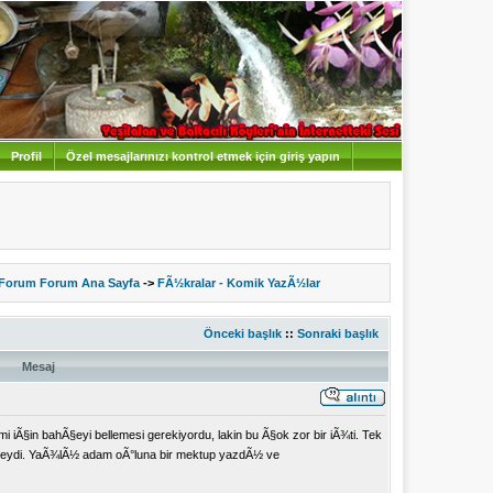
Profil
Özel mesajlarınızı kontrol etmek için giriş yapın
 Forum Forum Ana Sayfa
->
FÃ½kralar - Komik YazÃ½lar
Önceki başlık
::
Sonraki başlık
Mesaj
Ã§in bahÃ§eyi bellemesi gerekiyordu, lakin bu Ã§ok zor bir iÃ¾ti. Tek
isteydi. YaÃ¾lÃ½ adam oÃ°luna bir mektup yazdÃ½ ve