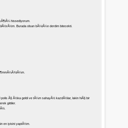
kÃ¶tÃ¼ hissediyorum.
Ã½rÃ½m. Burada olsan bÃ¼tÃ¼n derdim bitecekti.
i gÃ¶mmÃ¼Ã¾tÃ¼m.
 polis Ã§ Ã½ka geldi ve tÃ¼m sahayÃ½ kazdÃ½lar, lakin hiÃ§ bir
k gittiler.
dÃ½.
min en iyisini yaptÃ½m.