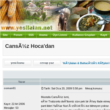
Site
Forum
SSS
Arama
Üye Listesi
Kullanıcı Grupları
Kayıt
Giriş
CansÃ½z Hoca'dan
YeÃ¾ilalan & BaltacÃ½lÃ½ KÃ¶yleri
Yazar
osman61
Tarih: Sal Oca 20, 2009 5:58 pm
Mesaj konusu:
Mustafa CansÃ½z ismi,
eÃ°er Trabzonlu deÃ°ilseniz size pek bir Ã¾ey ifade et
Kayıt: 22 Arl 2006
parti lideri YaÃ¾ar Nuri Ã–ztÃ¼rk'Ã¼ ise bilmeyen yoktur.
Mesajlar: 53