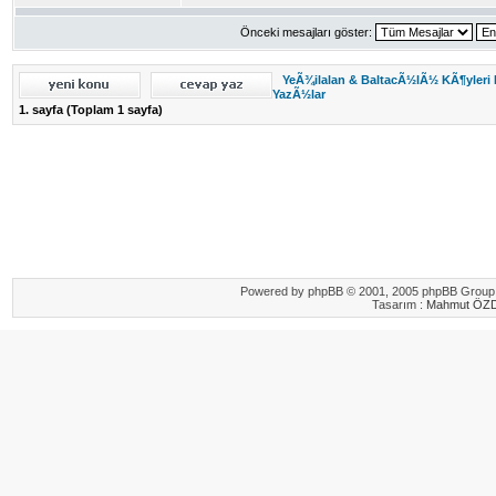
Önceki mesajları göster:
YeÃ¾ilalan & BaltacÃ½lÃ½ KÃ¶yleri
YazÃ½lar
1
. sayfa (Toplam
1
sayfa)
Powered by
phpBB
© 2001, 2005 phpBB Group.
Tasarım :
Mahmut ÖZ