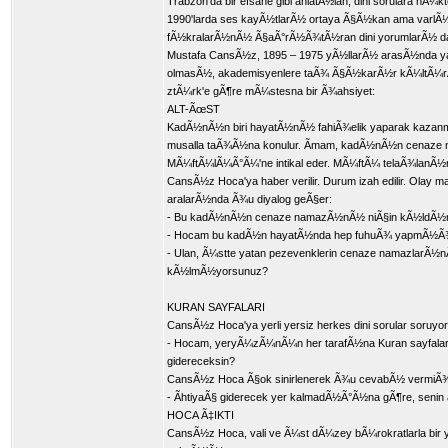
Trabzon'da bir efsane gibi anlatÃ½lan, dini sorulara n
1990'larda ses kayÃ½tlarÃ½ ortaya Ã§Ã½kan ama varlÃ
fÃ½kralarÃ½nÃ½ Ã§aÃ°rÃ½Ã¾tÃ½ran dini yorumlarÃ½ 
Mustafa CansÃ½z, 1895 – 1975 yÃ½llarÃ½ arasÃ½nda yaÃ
olmasÃ½, akademisyenlere taÃ¾ Ã§Ã½karÃ½r kÃ¼ltÃ¼rÃ¼y
ztÃ¼rk'e gÃ¶re mÃ¼stesna bir Ã¾ahsiyet:
ALT-ÃœST
KadÃ½nÃ½n biri hayatÃ½nÃ½ fahiÃ¾elik yaparak kazanm
musalla taÃ¾Ã½na konulur. Ãmam, kadÃ½nÃ½n cenaze
MÃ¼ftÃ¼lÃ¼Ã°Ã¼'ne intikal eder. MÃ¼ftÃ¼ telaÃ¾lanÃ½r
CansÃ½z Hoca'ya haber verilir. Durum izah edilir. Ola
aralarÃ½nda Ã¾u diyalog geÃ§er:
- Bu kadÃ½nÃ½n cenaze namazÃ½nÃ½ niÃ§in kÃ½ldÃ
- Hocam bu kadÃ½n hayatÃ½nda hep fuhuÃ¾ yapmÃ½Ã¾.
- Ulan, Ã¼stte yatan pezevenklerin cenaze namazlarÃ½n
kÃ½lmÃ½yorsunuz?
KURAN SAYFALARI
CansÃ½z Hoca'ya yerli yersiz herkes dini sorular soruy
- Hocam, yeryÃ¼zÃ¼nÃ¼n her tarafÃ½na Kuran sayfalarÃ
gidereceksin?
CansÃ½z Hoca Ã§ok sinirlenerek Ã¾u cevabÃ½ vermiÃ
- ÃhtiyaÃ§ giderecek yer kalmadÃ½Ã°Ã½na gÃ¶re, senin
HOCA Ã‡IKTI
CansÃ½z Hoca, vali ve Ã¼st dÃ¼zey bÃ¼rokratlarla bir 