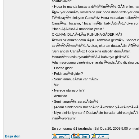
anlatÃ½lÃ½r:
- Hoca ile manda bostana dÃ¼Ã¾mÃ¼Ã¾. GÃ¶renler, ha
Ã§ok yer demiÃ¾, kimileri de yok hoca daha fazla yer 
FÃ½krayÃ½ dinleyen CansÃ½z Hoca masadan kalkmÃ½Ã¾
CansÃ½z Hoca'ya, 'Hocam niÃ§in kalktÃ½nÃ½z' diye s
'Hoca Ã§Ã½ktÃ½ mandalar yesin.'
OKUNAN DUA Ã–LÃœ RUHUNA GÃDER MÃ?
Ãzmirli bir avukat dava iÃ§in Trabzon'a gelmiÃ¾. Sohb
tartÃ½Ã¾Ã½lmÃ½Ã¾. Avukat, okunan dualarÃ½n Ã¶lÃ¼le
'Seni ancak CansÃ½z Hoca ikna edebilir' demiÃ¾ler.
HocanÃ½n tavla oynadÃ½Ã°Ã½ kahveye gidilmiÃ¾.
Adam sorusunu yineleyince, aralarÃ½nda Ã¾u diyalog g
- Elbette gider.
- Peki nasÃ½l gider?
- Senin anan, eÃ¾in var mÃ½?
- Var.
- Nerede oturuyorlar?
- Ãzmir'de.
- Senin ananÃ½, avradÃ½nÃ½
- (Adam sinirlenerek hocanÃ½n Ã¼zerine yÃ¼rÃ¼mÃ¼Ã
- Niye sinirleniyorsun? DualarÃ½n buradan ahirete gittiÃ°
inanÃ½yorsun?
En son osman61 tarafından Sal Oca 20, 2009 8:00 pm tarihind
Başa dön