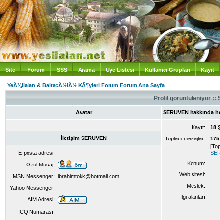
Site
Forum
SSS
Arama
Üye Listesi
Kullanıcı Grupları
Kayıt
Giriş
YeÃ¾ilalan & BaltacÃ½lÃ½ KÃ¶yleri Forum Forum Ana Sayfa
Profil görüntüleniyor 
Avatar
SERUVEN hakkında he
Kayıt:
18 
İletişim SERUVEN
Toplam mesajlar:
175
[To
E-posta adresi:
SER
Konum:
Özel Mesaj:
Web sitesi:
MSN Messenger:
ibrahimtokk@hotmail.com
Meslek:
Yahoo Messenger:
İlgi alanları:
AIM Adresi:
ICQ Numarası: